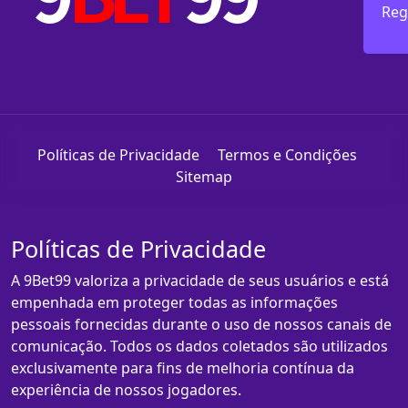
Reg
Políticas de Privacidade
Termos e Condições
Sitemap
Políticas de Privacidade
A 9Bet99 valoriza a privacidade de seus usuários e está
empenhada em proteger todas as informações
pessoais fornecidas durante o uso de nossos canais de
comunicação. Todos os dados coletados são utilizados
exclusivamente para fins de melhoria contínua da
experiência de nossos jogadores.