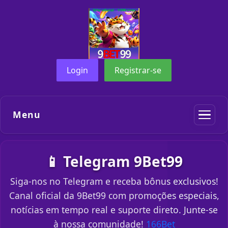
Login
Registrar-se
Menu
📱 Telegram 9Bet99
Siga-nos no Telegram e receba bônus exclusivos!
Canal oficial da 9Bet99 com promoções especiais,
notícias em tempo real e suporte direto. Junte-se
à nossa comunidade!
166Bet