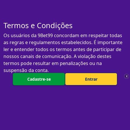
Termos e Condições
Os usuários da 9Bet99 concordam em respeitar todas
as regras e regulamentos estabelecidos. É importante
ler e entender todos os termos antes de participar de
nossos canais de comunicação. A violação destes
termos pode resultar em penalizações ou na
suspensão da conta.
X
Cadastre-se
Entrar