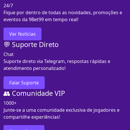
24/7
Fique por dentro de todas as novidades, promoções e
eventos da 9Bet99 em tempo real!
Ver Notícias
💬 Suporte Direto
Chat
Suporte direto via Telegram, respostas rápidas e
atendimento personalizado!
Falar Suporte
👥 Comunidade VIP
1000+
Junte-se a uma comunidade exclusiva de jogadores e
compartilhe experiências!