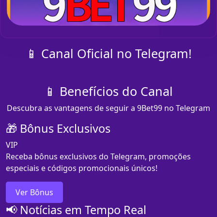
📱 Canal Oficial no Telegram!
📱 Benefícios do Canal
Descubra as vantagens de seguir a 9Bet99 no Telegram
🎁 Bônus Exclusivos
VIP
Receba bônus exclusivos do Telegram, promoções
especiais e códigos promocionais únicos!
Ver Bônus
📢 Notícias em Tempo Real