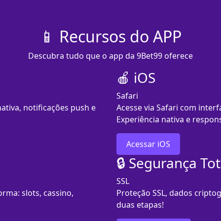
📱 Recursos do APP
Descubra tudo que o app da 9Bet99 oferece
🍎 iOS
Safari
tiva, notificações push e
Acesse via Safari com inter
Experiência nativa e respons
Acessar iOS
🔒 Segurança Tot
SSL
rma: slots, cassino,
Proteção SSL, dados cripto
duas etapas!