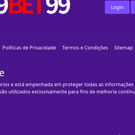
Login
Políticas de Privacidade
Termos e Condições
Sitemap
de
uários e está empenhada em proteger todas as informações
são utilizados exclusivamente para fins de melhoria contín