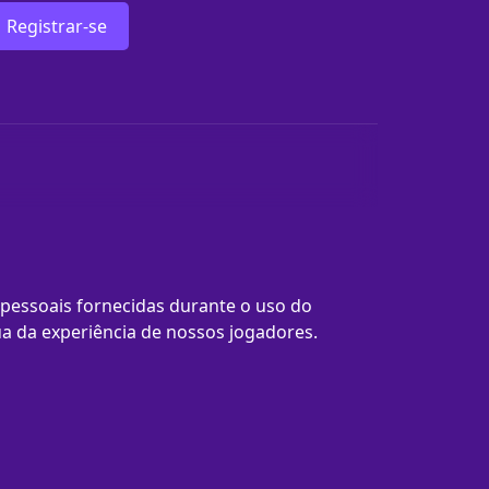
Registrar-se
 pessoais fornecidas durante o uso do
ua da experiência de nossos jogadores.