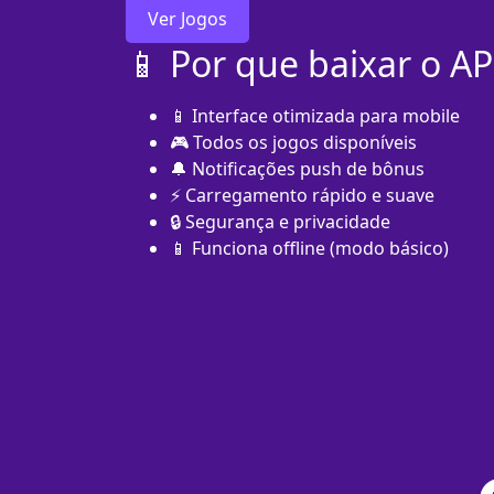
Ver Jogos
📱 Por que baixar o A
📱 Interface otimizada para mobile
🎮 Todos os jogos disponíveis
🔔 Notificações push de bônus
⚡ Carregamento rápido e suave
🔒 Segurança e privacidade
📱 Funciona offline (modo básico)