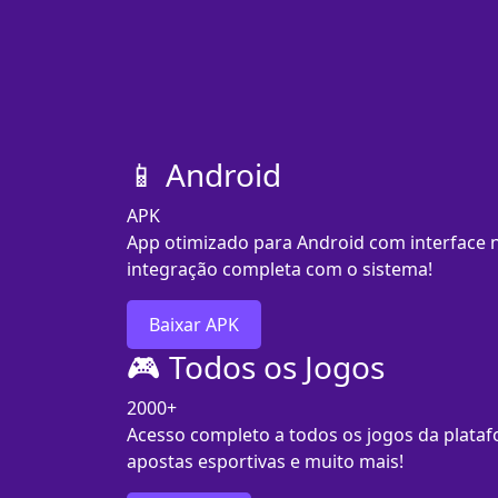
📱 Android
APK
App otimizado para Android com interface na
integração completa com o sistema!
Baixar APK
🎮 Todos os Jogos
2000+
Acesso completo a todos os jogos da platafo
apostas esportivas e muito mais!