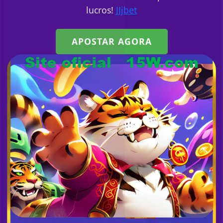
lucros!
JJjbet
APOSTAR AGORA