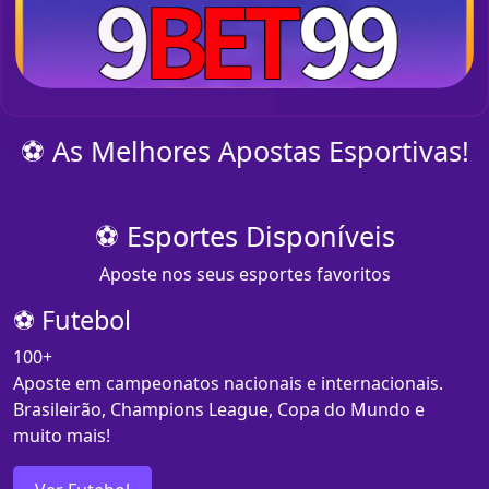
⚽ As Melhores Apostas Esportivas!
⚽ Esportes Disponíveis
Aposte nos seus esportes favoritos
⚽ Futebol
100+
Aposte em campeonatos nacionais e internacionais.
Brasileirão, Champions League, Copa do Mundo e
muito mais!