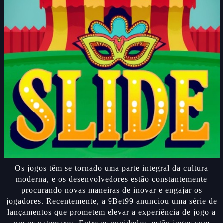
Os jogos têm se tornado uma parte integral da cultura
moderna, e os desenvolvedores estão constantemente
procurando novas maneiras de inovar e engajar os
jogadores. Recentemente, a 9Bet99 anunciou uma série de
lançamentos que prometem elevar a experiência de jogo a
novos patamares. Entre as novidades, estão jogos com