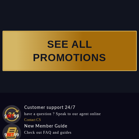
SEE ALL
PROMOTIONS
Customer support 24/7
have a question ? Speak to our agent online
Contact CS
New Member Guide
Check out FAQ and guides