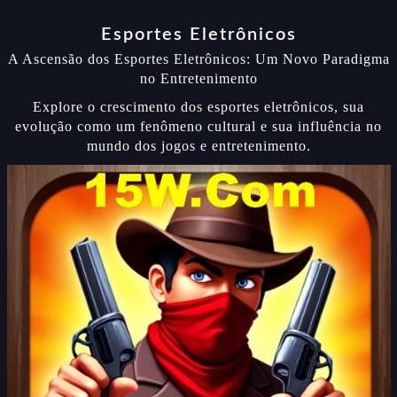
Esportes Eletrônicos
A Ascensão dos Esportes Eletrônicos: Um Novo Paradigma
no Entretenimento
Explore o crescimento dos esportes eletrônicos, sua
evolução como um fenômeno cultural e sua influência no
mundo dos jogos e entretenimento.