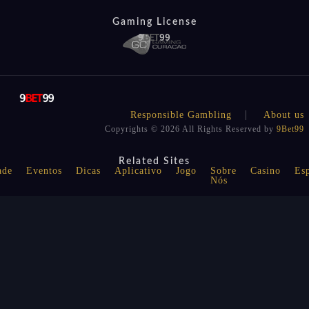
Gaming License
Responsible Gambling
About us
Copyrights © 2026 All Rights Reserved by
9Bet99
Related Sites
ade
Eventos
Dicas
Aplicativo
Jogo
Sobre
Casino
Esp
Nós