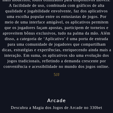
A facilidade de uso, combinada com gráficos de alta
qualidade e jogabilidade envolvente, faz dos aplicativos
uma escolha popular entre os entusiastas de jogos. Por
meio de uma interface amigável, os aplicativos permitem
que os jogadores façam apostas, participem de torneios e
aproveitem bônus exclusivos, tudo na palma da mão. Além
disso, a categoria de ‘Aplicativo’ é uma porta de entrada
para uma comunidade de jogadores que compartilham
dicas, estratégias e experiências, enriquecendo ainda mais a
interação. Em suma, os aplicativos são uma evolução dos
jogos tradicionais, refletindo a demanda crescente por
conveniência e acessibilidade no mundo dos jogos online.
5JJ
Arcade
Descubra a Magia dos Jogos de Arcade no 330bet