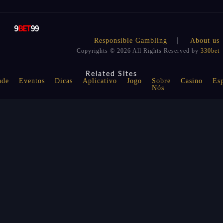
Responsible Gambling
About us
Copyrights © 2026 All Rights Reserved by
330bet
Related Sites
ade
Eventos
Dicas
Aplicativo
Jogo
Sobre
Casino
Esp
Nós