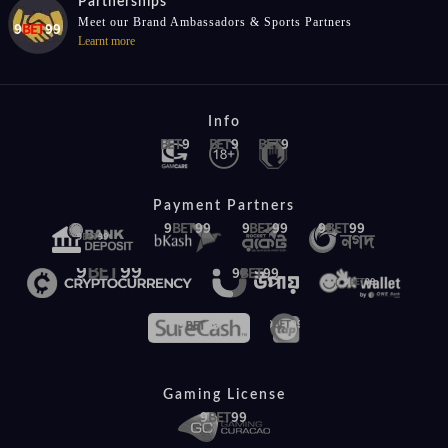
Partnerships
Meet our Brand Ambassadors & Sports Partners
Learnt more
Info
Payment Partners
Gaming License