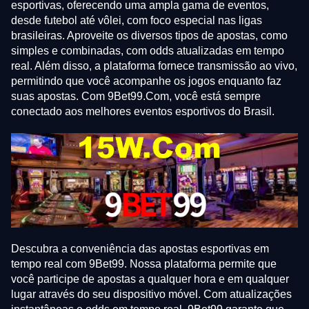
esportivas, oferecendo uma ampla gama de eventos,
desde futebol até vôlei, com foco especial nas ligas
brasileiras. Aproveite os diversos tipos de apostas, como
simples e combinadas, com odds atualizadas em tempo
real. Além disso, a plataforma fornece transmissão ao vivo,
permitindo que você acompanhe os jogos enquanto faz
suas apostas. Com 9Bet99.Com, você está sempre
conectado aos melhores eventos esportivos do Brasil.
Descubra a conveniência das apostas esportivas em
tempo real com 9Bet99. Nossa plataforma permite que
você participe de apostas a qualquer hora e em qualquer
lugar através do seu dispositivo móvel. Com atualizações