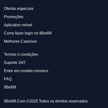
Ofertas especiais
Promoções
Aplicativo móvel
Como fazer login no 9Bet99
Melhores Cassinos
Termos e condições
Suporte 24/7
Entre em contato conosco
FAQ
9Bet99
9Bet99.Com ©2026 Todos os direitos reservados.