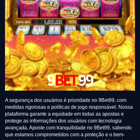
A segurança dos usuários é prioridade no 9Bet99, com
medidas rigorosas e políticas de jogo responsável. Nossa
plataforma garante a equidade em todas as apostas e
protege as informações dos usuários com tecnologia
avançada. Aposte com tranquilidade no 9Bet99, sabendo
que estamos comprometidos com a proteção e o bem-