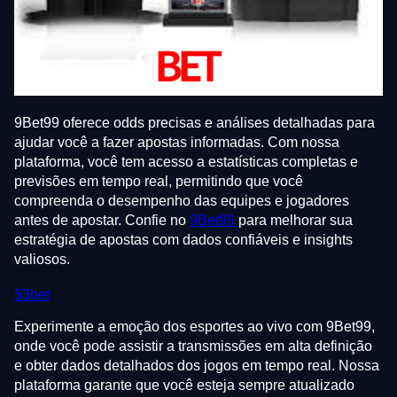
9Bet99 oferece odds precisas e análises detalhadas para
ajudar você a fazer apostas informadas. Com nossa
plataforma, você tem acesso a estatísticas completas e
previsões em tempo real, permitindo que você
compreenda o desempenho das equipes e jogadores
antes de apostar. Confie no
9Bet99
para melhorar sua
estratégia de apostas com dados confiáveis e insights
valiosos.
53bet
Experimente a emoção dos esportes ao vivo com 9Bet99,
onde você pode assistir a transmissões em alta definição
e obter dados detalhados dos jogos em tempo real. Nossa
plataforma garante que você esteja sempre atualizado